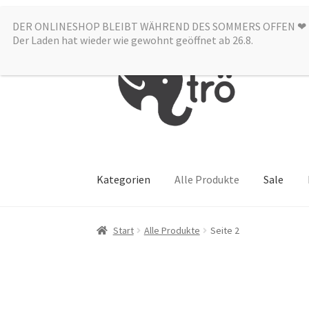
DER ONLINESHOP BLEIBT WÄHREND DES SOMMERS OFFEN ❤︎
Zur
Zum
Der Laden hat wieder wie gewohnt geöffnet ab 26.8.
Navigation
Inhalt
springen
springen
Kategorien
Alle Produkte
Sale
Start
Alle Produkte
Seite 2