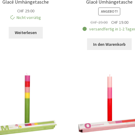
Glacé Umhängetasche
Glacé Umhängetasche
CHF
29.00
ANGEBOT!
Nicht vorrätig
Ursprünglicher
Akt
CHF
29.00
CHF
19.00
Preis
Pre
versandfertig in 1-2 Tage
Weiterlesen
war:
ist:
CHF 29.00
CHF
In den Warenkorb