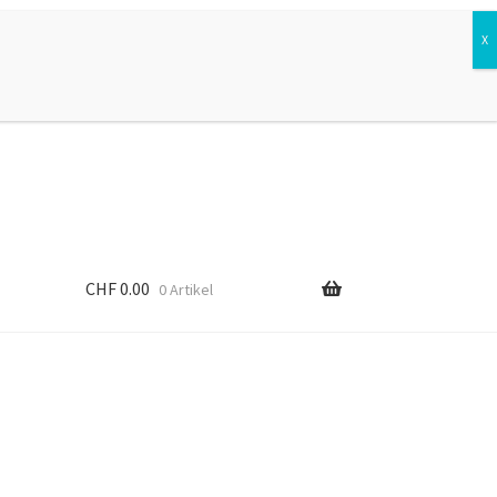
Suchen
Suchen
nach:
CHF
0.00
0 Artikel