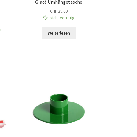
Glacé Umhängetasche
CHF
29.00
Nicht vorrätig
ueller
is
n
Weiterlesen
 19.00.