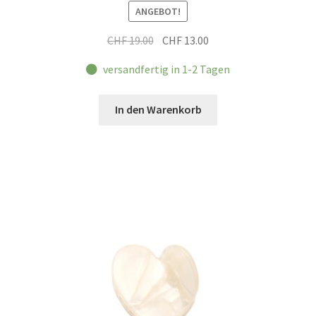
ANGEBOT!
Ursprünglicher
Aktueller
CHF
19.00
CHF
13.00
Preis
Preis
versandfertig in 1-2 Tagen
war:
ist:
CHF 19.00
CHF 13.00.
In den Warenkorb