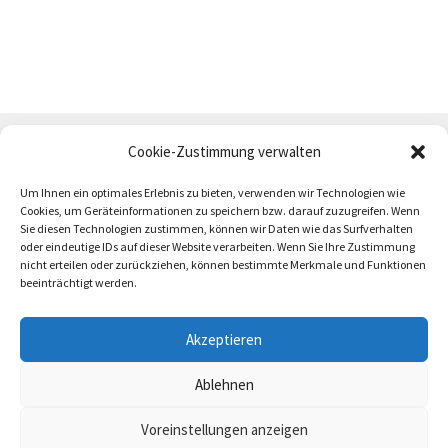
Cookie-Zustimmung verwalten
Um Ihnen ein optimales Erlebnis zu bieten, verwenden wir Technologien wie
Cookies, um Geräteinformationen zu speichern bzw. darauf zuzugreifen. Wenn
Sie diesen Technologien zustimmen, können wir Daten wie das Surfverhalten
oder eindeutige IDs auf dieser Website verarbeiten. Wenn Sie Ihre Zustimmung
AGB
Zahlung und Versand
Impressum
nicht erteilen oder zurückziehen, können bestimmte Merkmale und Funktionen
beeinträchtigt werden.
Akzeptieren
Ablehnen
trötrö 2026
Voreinstellungen anzeigen