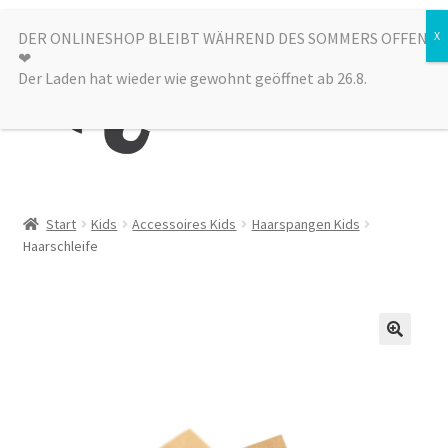
Zur
Zum
DER ONLINESHOP BLEIBT WÄHREND DES SOMMERS OFFEN
Menü
❤︎
Navigation
Inhalt
Der Laden hat wieder wie gewohnt geöffnet ab 26.8.
springen
springen
Kategorien
Start
Kids
Accessoires Kids
Haarspangen Kids
Haarschleife
Alle Produkte
Sale
Laden
über uns