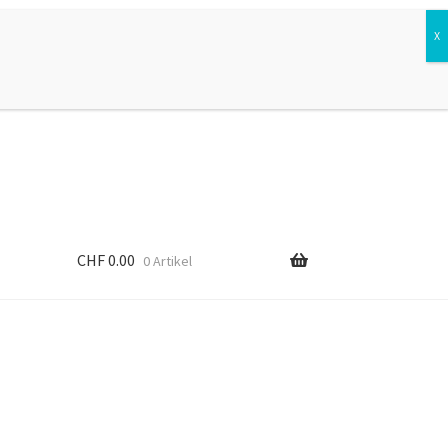
Suchen
Suchen
nach:
CHF
0.00
0 Artikel