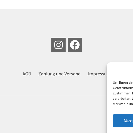
AGB
Zahlung und Versand
Impressum
Um Ihnen ein
Geräteinform
zustimmen, k
verarbeiten.
Merkmale und
Akze