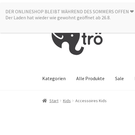
DER ONLINESHOP BLEIBT WÄHREND DES SOMMERS OFFEN ❤︎
Zur
Zum
Der Laden hat wieder wie gewohnt geöffnet ab 26.8.
Navigation
Inhalt
springen
springen
Kategorien
Alle Produkte
Sale
Start
Kids
Accessoires Kids