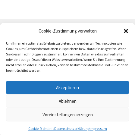
Cookie-Zustimmung verwalten
Um Ihnen ein optimales Erlebnis zu bieten, verwenden wir Technologien wie
Cookies, um Geräteinformationen zu speichern bzw. darauf zuzugreifen. Wenn
Sie diesen Technologien zustimmen, können wir Daten wie das Surfverhalten
oder eindeutige IDs auf dieser Website verarbeiten. Wenn Sie Ihre Zustimmung
AGB
Zahlung und Versand
Impressum
nicht erteilen oder zurückziehen, können bestimmte Merkmale und Funktionen
beeinträchtigt werden.
Akzeptieren
Ablehnen
trötrö 2026
Voreinstellungen anzeigen
0
Cookie-Richtlinie
Datenschutzerklärung
Impressum
Suchen
Suchen