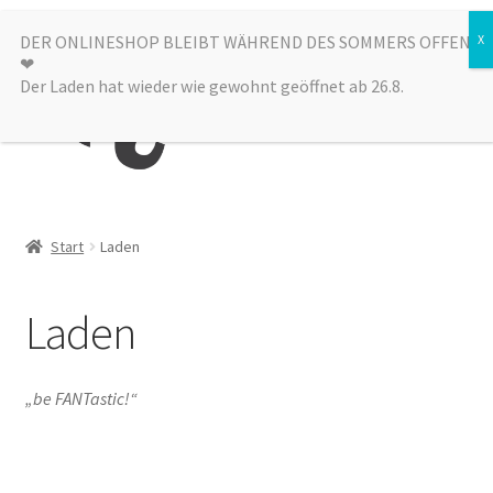
Zur
Zum
DER ONLINESHOP BLEIBT WÄHREND DES SOMMERS OFFEN
Menü
❤︎
Navigation
Inhalt
Der Laden hat wieder wie gewohnt geöffnet ab 26.8.
springen
springen
Kategorien
Start
Laden
Alle Produkte
Laden
Sale
Laden
„be FANTastic!“
über uns