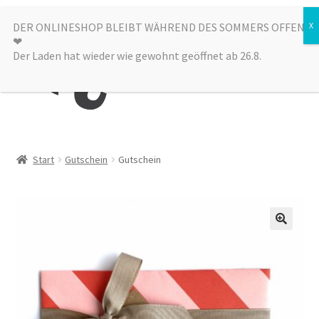
Zur
Zum
DER ONLINESHOP BLEIBT WÄHREND DES SOMMERS OFFEN
Menü
❤︎
Navigation
Inhalt
Der Laden hat wieder wie gewohnt geöffnet ab 26.8.
springen
springen
Kategorien
Start
Gutschein
Gutschein
Alle Produkte
Sale
Laden
über uns