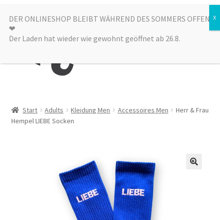
Zur
Zum
DER ONLINESHOP BLEIBT WÄHREND DES SOMMERS OFFEN
Menü
❤︎
Navigation
Inhalt
Der Laden hat wieder wie gewohnt geöffnet ab 26.8.
springen
springen
Kategorien
Start
Adults
Kleidung Men
Accessoires Men
Herr & Frau
Hempel LIEBE Socken
Alle Produkte
Sale
Laden
über uns