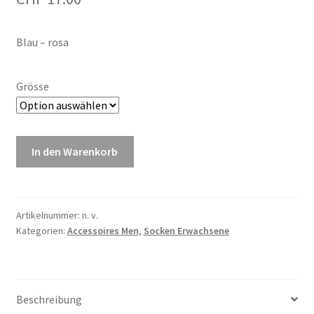
Blau – rosa
Grösse
Herr
In den Warenkorb
&
Frau
Hempel
LIEBE
Artikelnummer:
n. v.
Kategorien:
Accessoires Men
,
Socken Erwachsene
Socken
Menge
Beschreibung