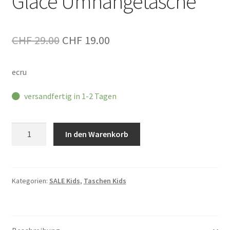
Glacé Umhängetasche
Ursprünglicher
Aktueller
CHF
29.00
CHF
19.00
Preis
Preis
ecru
war:
ist:
CHF 29.00
CHF 19.00.
versandfertig in 1-2 Tagen
Glacé
In den Warenkorb
Umhängetasche
Menge
Kategorien:
SALE Kids
,
Taschen Kids