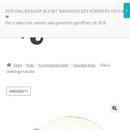
Zur
Zum
DER ONLINESHOP BLEIBT WÄHREND DES SOMMERS OFFEN
Menü
❤︎
Navigation
Inhalt
Der Laden hat wieder wie gewohnt geöffnet ab 26.8.
springen
springen
Kategorien
Start
Kids
Accessoires Kids
Taschen Kids
Glacé
Umhängetasche
Alle Produkte
Sale
ANGEBOT!
Laden
über uns