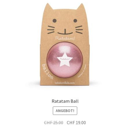
Ratatam Ball
ANGEBOT!
Ursprünglicher
Aktueller
CHF
25.00
CHF
19.00
Preis
Preis