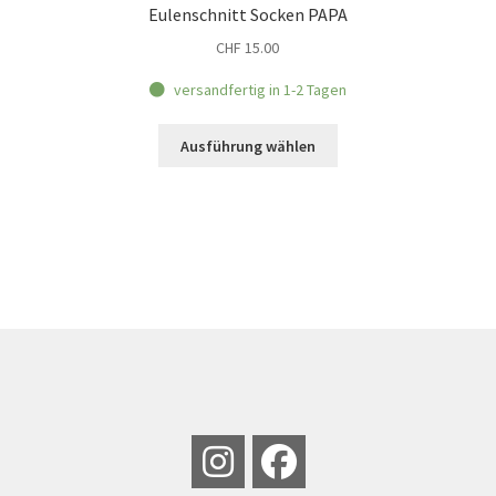
Eulenschnitt Socken PAPA
CHF
15.00
versandfertig in 1-2 Tagen
Dieses
Ausführung wählen
Produkt
weist
mehrere
Varianten
auf.
Die
Optionen
können
auf
der
Produktseite
gewählt
werden