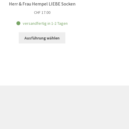
Herr & Frau Hempel LIEBE Socken
CHF
17.00
versandfertig in 1-2 Tagen
Dieses
Ausführung wählen
Produkt
weist
mehrere
Varianten
auf.
Die
Optionen
können
auf
der
Produktseite
gewählt
werden