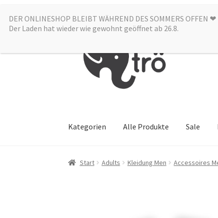
DER ONLINESHOP BLEIBT WÄHREND DES SOMMERS OFFEN ❤︎
Zur
Zum
Der Laden hat wieder wie gewohnt geöffnet ab 26.8.
Navigation
Inhalt
springen
springen
Kategorien
Alle Produkte
Sale
Start
Adults
Kleidung Men
Accessoires M