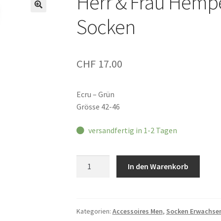
Herr & Frau Hemp
Socken
CHF
17.00
Ecru – Grün
Grösse 42-46
versandfertig in 1-2 Tagen
Herr
In den Warenkorb
&
Frau
Hempel
DADDY
Kategorien:
Accessoires Men
,
Socken Erwachse