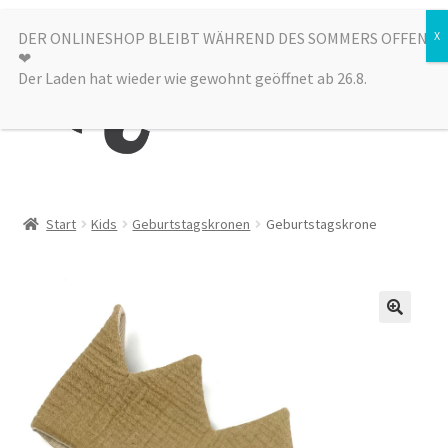
Zur
Zum
DER ONLINESHOP BLEIBT WÄHREND DES SOMMERS OFFEN
Menü
❤︎
Navigation
Inhalt
Der Laden hat wieder wie gewohnt geöffnet ab 26.8.
springen
springen
Kategorien
Start
Kids
Geburtstagskronen
Geburtstagskrone
Alle Produkte
Sale
Laden
über uns