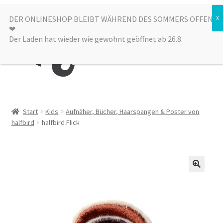
Zur
Zum
DER ONLINESHOP BLEIBT WÄHREND DES SOMMERS OFFEN
Menü
❤︎
Navigation
Inhalt
Der Laden hat wieder wie gewohnt geöffnet ab 26.8.
springen
springen
Kategorien
Start
Kids
Aufnäher, Bücher, Haarspangen & Poster von
halfbird
halfbird Flick
Alle Produkte
Sale
Laden
über uns