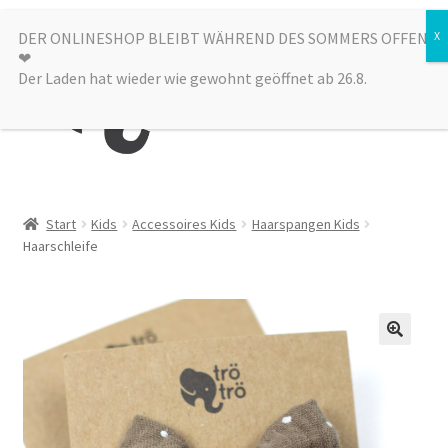
Zur
Zum
DER ONLINESHOP BLEIBT WÄHREND DES SOMMERS OFFEN
Menü
❤︎
Navigation
Inhalt
Der Laden hat wieder wie gewohnt geöffnet ab 26.8.
springen
springen
Kategorien
Start
Kids
Accessoires Kids
Haarspangen Kids
Haarschleife
Alle Produkte
Sale
Laden
über uns