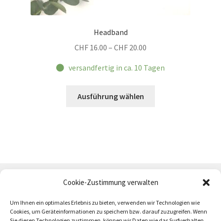
Headband
Preisspanne:
CHF
16.00
–
CHF
20.00
CHF 16.00
versandfertig in ca. 10 Tagen
bis
CHF 20.00
Dieses
Ausführung wählen
Produkt
weist
mehrere
Varianten
auf.
Die
Optionen
Cookie-Zustimmung verwalten
können
auf
Um Ihnen ein optimales Erlebnis zu bieten, verwenden wir Technologien wie
Cookies, um Geräteinformationen zu speichern bzw. darauf zuzugreifen. Wenn
der
Sie diesen Technologien zustimmen, können wir Daten wie das Surfverhalten