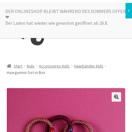
Zur
Zum
DER ONLINESHOP BLEIBT WÄHREND DES SOMMERS OFFEN
Menü
❤︎
Navigation
Inhalt
Der Laden hat wieder wie gewohnt geöffnet ab 26.8.
springen
springen
Kategorien
Start
Kids
Accessoires Kids
Haarbänder Kids
Haargummi-Set in Box
Alle Produkte
Sale
Laden
über uns