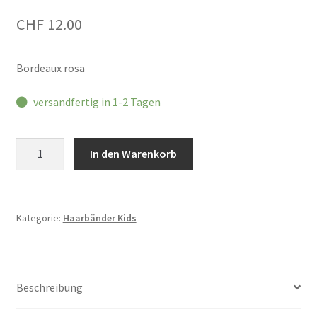
CHF
12.00
Bordeaux rosa
versandfertig in 1-2 Tagen
Haargummi-
In den Warenkorb
Set
in
Box
Menge
Kategorie:
Haarbänder Kids
Beschreibung