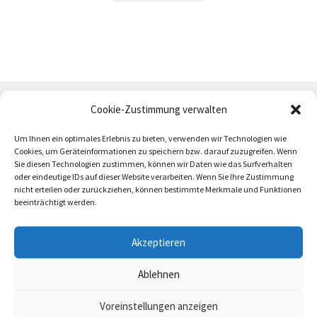
Cookie-Zustimmung verwalten
Um Ihnen ein optimales Erlebnis zu bieten, verwenden wir Technologien wie
Cookies, um Geräteinformationen zu speichern bzw. darauf zuzugreifen. Wenn
Sie diesen Technologien zustimmen, können wir Daten wie das Surfverhalten
oder eindeutige IDs auf dieser Website verarbeiten. Wenn Sie Ihre Zustimmung
AGB
Zahlung und Versand
Impressum
nicht erteilen oder zurückziehen, können bestimmte Merkmale und Funktionen
beeinträchtigt werden.
Akzeptieren
Ablehnen
trötrö 2026
Voreinstellungen anzeigen