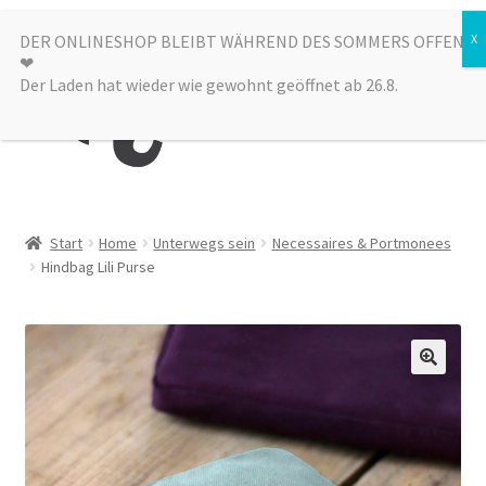
Zur
Zum
DER ONLINESHOP BLEIBT WÄHREND DES SOMMERS OFFEN
Menü
❤︎
Navigation
Inhalt
Der Laden hat wieder wie gewohnt geöffnet ab 26.8.
springen
springen
Kategorien
Start
Home
Unterwegs sein
Necessaires & Portmonees
Hindbag Lili Purse
Alle Produkte
Sale
Laden
über uns