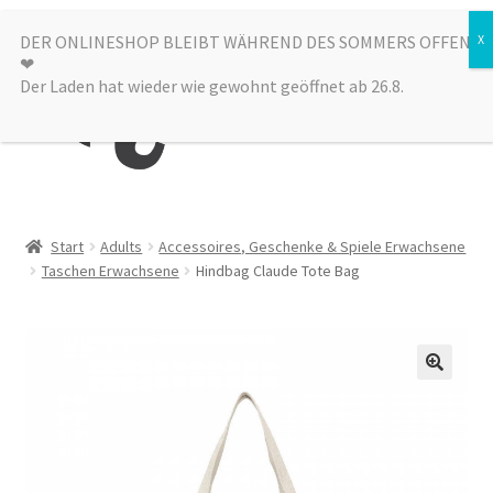
Zur
Zum
DER ONLINESHOP BLEIBT WÄHREND DES SOMMERS OFFEN
Menü
❤︎
Navigation
Inhalt
Der Laden hat wieder wie gewohnt geöffnet ab 26.8.
springen
springen
Kategorien
Start
Adults
Accessoires, Geschenke & Spiele Erwachsene
Taschen Erwachsene
Hindbag Claude Tote Bag
Alle Produkte
Sale
Laden
über uns