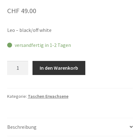
CHF
49.00
Leo – black/off white
versandfertig in 1-2 Tagen
Hindbag
In den Warenkorb
Claude
Tote
Bag
Menge
Kategorie:
Taschen Erwachsene
Beschreibung