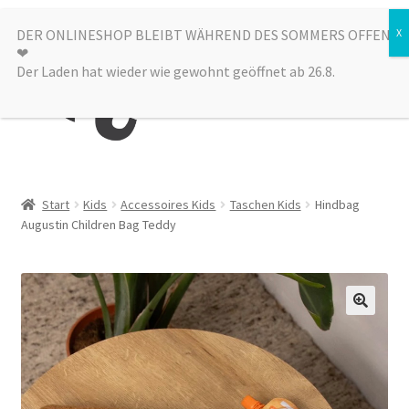
Zur
Zum
DER ONLINESHOP BLEIBT WÄHREND DES SOMMERS OFFEN
Menü
❤︎
Navigation
Inhalt
Der Laden hat wieder wie gewohnt geöffnet ab 26.8.
springen
springen
Kategorien
Start
Kids
Accessoires Kids
Taschen Kids
Hindbag
Augustin Children Bag Teddy
Alle Produkte
Sale
Laden
über uns