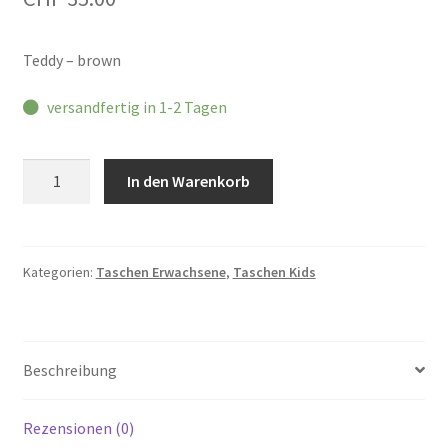
Teddy – brown
versandfertig in 1-2 Tagen
Hindbag
In den Warenkorb
Augustin
Children
Bag
Teddy
Kategorien:
Taschen Erwachsene
,
Taschen Kids
Menge
Beschreibung
Rezensionen (0)