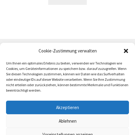
Cookie-Zustimmung verwalten
Um Ihnen ein optimales Erlebnis zu bieten, verwenden wir Technologien wie
Cookies, um Geräteinformationen zu speichern bzw. darauf zuzugreifen. Wenn
Sie diesen Technologien zustimmen, können wir Daten wie das Surfverhalten
oder eindeutige IDs auf dieser Website verarbeiten. Wenn Sie Ihre Zustimmung
AGB
Zahlung und Versand
Impressum
nicht erteilen oder zurückziehen, können bestimmte Merkmale und Funktionen
beeinträchtigt werden.
Akzeptieren
Ablehnen
trötrö 2026
Voreinstellungen anzeigen