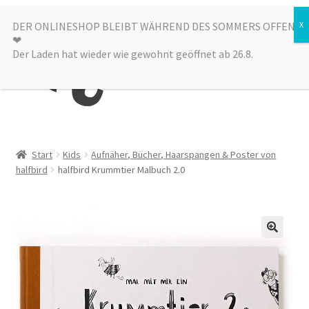
Zur
Zum
DER ONLINESHOP BLEIBT WÄHREND DES SOMMERS OFFEN
Menü
❤︎
Navigation
Inhalt
Der Laden hat wieder wie gewohnt geöffnet ab 26.8.
springen
springen
Kategorien
Start
Kids
Aufnäher, Bücher, Haarspangen & Poster von
halfbird
halfbird Krummtier Malbuch 2.0
Alle Produkte
Sale
Laden
über uns