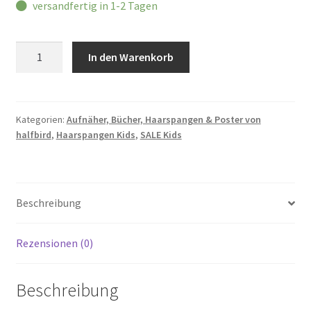
versandfertig in 1-2 Tagen
halfbird
In den Warenkorb
Haarspangen
"Wale"
Menge
Kategorien:
Aufnäher, Bücher, Haarspangen & Poster von
halfbird
,
Haarspangen Kids
,
SALE Kids
Beschreibung
Rezensionen (0)
Beschreibung