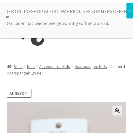
Zur
Zum
DER ONLINESHOP BLEIBT WÄHREND DES SOMMERS OFFEN
Menü
❤︎
Navigation
Inhalt
Der Laden hat wieder wie gewohnt geöffnet ab 26.8.
springen
springen
Kategorien
Start
Kids
Accessoires Kids
Haarspangen Kids
halfbird
Haarspangen „Wale“
Alle Produkte
Sale
ANGEBOT!
Laden
über uns