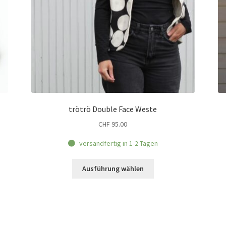
trötrö Double Face Weste
CHF
95.00
versandfertig in 1-2 Tagen
Dieses
Ausführung wählen
Produkt
weist
mehrere
Varianten
auf.