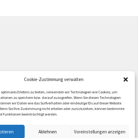
Die
Optionen
können
auf
der
Produktseite
gewählt
werden
Cookie-Zustimmung verwalten
 optimales Erlebnis zu bieten, verwenden wir Technologien wie Cookies, um
ationen zu speichern bzw. darauf zuzugreifen. Wenn Sie diesen Technologien
önnen wir Daten wie das Surfverhalten oder eindeutige IDs auf dieser Website
 Wenn Sie Ihre Zustimmung nicht erteilen oder zurückziehen, können bestimmte
 Funktionen beeinträchtigt werden.
ptieren
Ablehnen
Voreinstellungen anzeigen