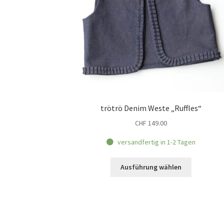
trötrö Denim Weste „Ruffles“
CHF
149.00
versandfertig in 1-2 Tagen
Dieses
Ausführung wählen
Produkt
weist
mehrere
Varianten
auf.