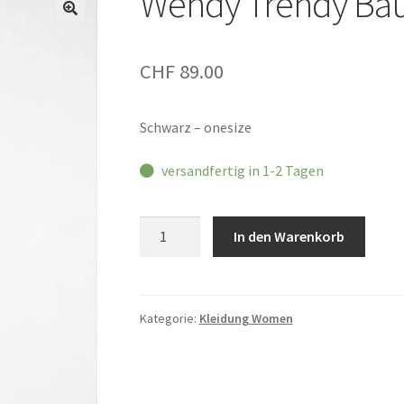
Wendy Trendy Ba
CHF
89.00
Schwarz – onesize
versandfertig in 1-2 Tagen
Wendy
In den Warenkorb
Trendy
Baumwollkleid
Menge
Kategorie:
Kleidung Women