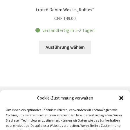
trötrö Denim Weste „Ruffles“
CHF
149.00
versandfertig in 1-2 Tagen
Dieses
Ausführung wählen
Produkt
weist
mehrere
Varianten
auf.
Die
Optionen
Cookie-Zustimmung verwalten
können
auf
Um Ihnen ein optimales Erlebnis zu bieten, verwenden wir Technologien wie
Cookies, um Geräteinformationen zu speichern bzw. darauf zuzugreifen. Wenn
der
Sie diesen Technologien zustimmen, können wir Daten wie das Surfverhalten
Produktseite
oder eindeutige IDs auf dieser Website verarbeiten. Wenn Sie Ihre Zustimmung
AGB
Zahlung und Versand
Impressum