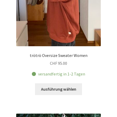
trötrö Oversize Sweater Women
CHF
95.00
versandfertig in 1-2 Tagen
Dieses
Ausführung wählen
Produkt
weist
mehrere
Varianten