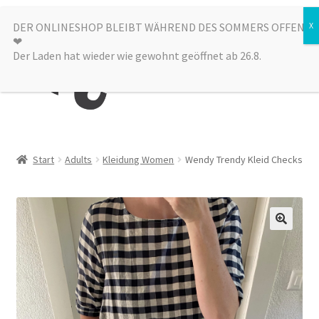
Zur
Zum
DER ONLINESHOP BLEIBT WÄHREND DES SOMMERS OFFEN
Menü
❤︎
Navigation
Inhalt
Der Laden hat wieder wie gewohnt geöffnet ab 26.8.
springen
springen
Kategorien
Start
Adults
Kleidung Women
Wendy Trendy Kleid Checks
Alle Produkte
Sale
Laden
über uns