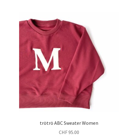
mehrere
Varianten
auf.
Die
Optionen
können
auf
der
Produktseite
gewählt
werden
trötrö ABC Sweater Women
CHF
95.00