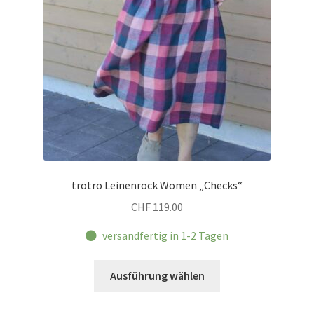
trötrö Leinenrock Women „Checks“
CHF
119.00
versandfertig in 1-2 Tagen
Dieses
Ausführung wählen
Produkt
weist