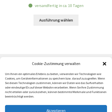
versandfertig in ca. 10 Tagen
Dieses
Ausführung wählen
Produkt
weist
mehrere
Varianten
auf.
Die
Optionen
Cookie-Zustimmung verwalten
können
auf
Um Ihnen ein optimales Erlebnis zu bieten, verwenden wir Technologien wie
Cookies, um Geräteinformationen zu speichern bzw. darauf zuzugreifen. Wenn
der
Sie diesen Technologien zustimmen, können wir Daten wie das Surfverhalten
Produktseite
oder eindeutige IDs auf dieser Website verarbeiten. Wenn Sie Ihre Zustimmung
AGB
Zahlung und Versand
Impressum
gewählt
nicht erteilen oder zurückziehen, können bestimmte Merkmale und Funktionen
beeinträchtigt werden.
werden
Akzeptieren