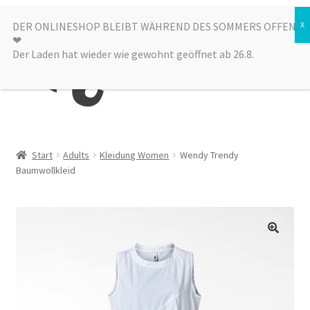
Zur
Zum
DER ONLINESHOP BLEIBT WÄHREND DES SOMMERS OFFEN
Menü
❤︎
Navigation
Inhalt
Der Laden hat wieder wie gewohnt geöffnet ab 26.8.
springen
springen
Kategorien
Start
Adults
Kleidung Women
Wendy Trendy
Baumwollkleid
Alle Produkte
Sale
Laden
über uns