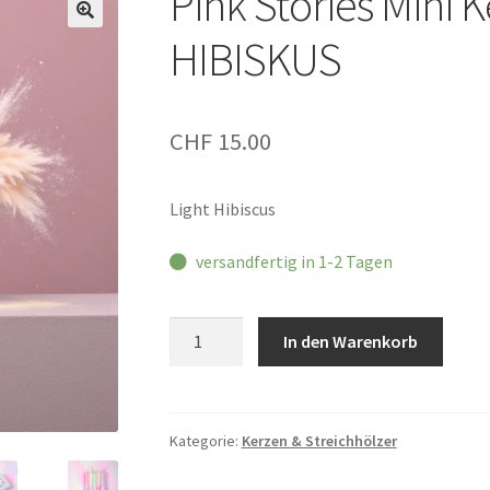
Pink Stories Mini 
HIBISKUS
CHF
15.00
Light Hibiscus
versandfertig in 1-2 Tagen
Pink
In den Warenkorb
Stories
Mini
Kerzenset
LIGHT
Kategorie:
Kerzen & Streichhölzer
HIBISKUS