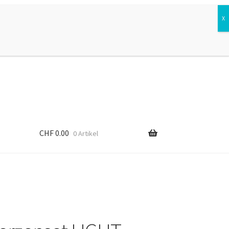
Suchen
Suchen
nach:
CHF
0.00
0 Artikel