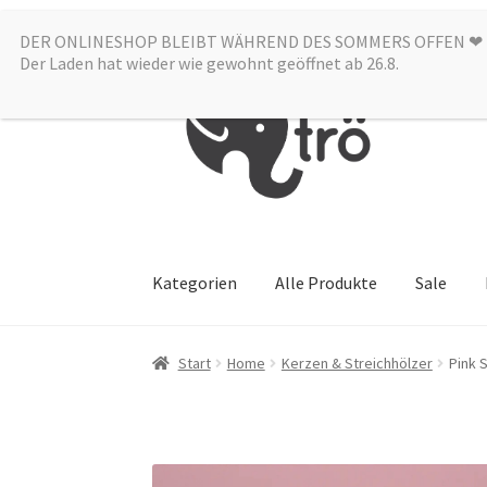
DER ONLINESHOP BLEIBT WÄHREND DES SOMMERS OFFEN ❤︎
Zur
Zum
Der Laden hat wieder wie gewohnt geöffnet ab 26.8.
Navigation
Inhalt
springen
springen
Kategorien
Alle Produkte
Sale
Start
Home
Kerzen & Streichhölzer
Pink 