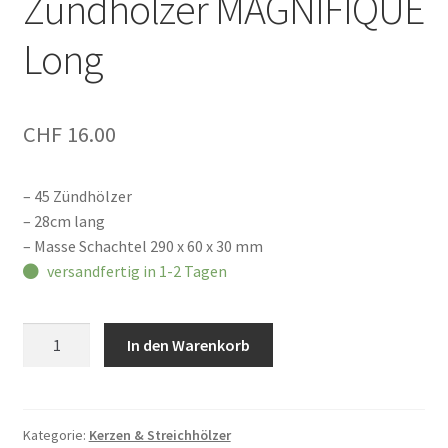
Zündhölzer MAGNIFIQUE
Long
CHF
16.00
– 45 Zündhölzer
– 28cm lang
– Masse Schachtel 290 x 60 x 30 mm
versandfertig in 1-2 Tagen
Archivist
In den Warenkorb
Gallery
Zündhölzer
MAGNIFIQUE
Long
Kategorie:
Kerzen & Streichhölzer