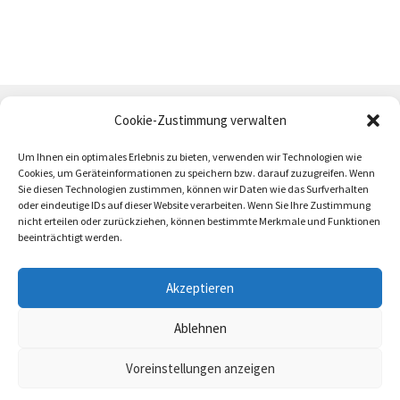
Cookie-Zustimmung verwalten
Um Ihnen ein optimales Erlebnis zu bieten, verwenden wir Technologien wie
Cookies, um Geräteinformationen zu speichern bzw. darauf zuzugreifen. Wenn
Sie diesen Technologien zustimmen, können wir Daten wie das Surfverhalten
oder eindeutige IDs auf dieser Website verarbeiten. Wenn Sie Ihre Zustimmung
AGB
Zahlung und Versand
Impressum
nicht erteilen oder zurückziehen, können bestimmte Merkmale und Funktionen
beeinträchtigt werden.
Akzeptieren
Ablehnen
trötrö 2026
Voreinstellungen anzeigen
0