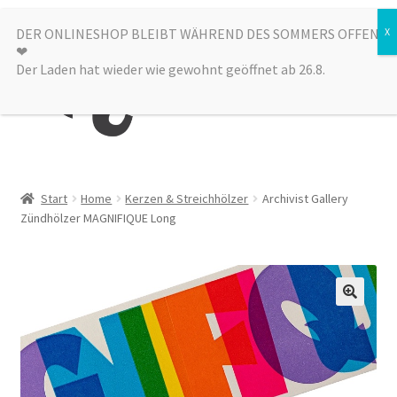
Zur
Zum
DER ONLINESHOP BLEIBT WÄHREND DES SOMMERS OFFEN
Menü
❤︎
Navigation
Inhalt
Der Laden hat wieder wie gewohnt geöffnet ab 26.8.
springen
springen
Kategorien
Start
Home
Kerzen & Streichhölzer
Archivist Gallery
Zündhölzer MAGNIFIQUE Long
Alle Produkte
Sale
Laden
über uns