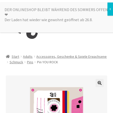
Zur
Zum
DER ONLINESHOP BLEIBT WÄHREND DES SOMMERS OFFEN
Menü
❤︎
Navigation
Inhalt
Der Laden hat wieder wie gewohnt geöffnet ab 26.8.
springen
springen
Kategorien
Start
Adults
Accessoires, Geschenke & Spiele Erwachsene
Schmuck
Pins
Pin YOU ROCK
Alle Produkte
Sale
Laden
über uns