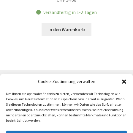
CHF
14.00
versandfertig in 1-2 Tagen
In den Warenkorb
Cookie-Zustimmung verwalten
Um Ihnen ein optimales Erlebnis zu bieten, verwenden wir Technologien wie
Cookies, um Geräteinformationen zu speichern bzw. darauf zuzugreifen. Wenn
Sie diesen Technologien zustimmen, können wir Daten wie das Surfverhalten
oder eindeutige IDs auf dieser Website verarbeiten. Wenn Sie Ihre Zustimmung
AGB
Zahlung und Versand
Impressum
nicht erteilen oder zurückziehen, können bestimmte Merkmale und Funktionen
beeinträchtigt werden.