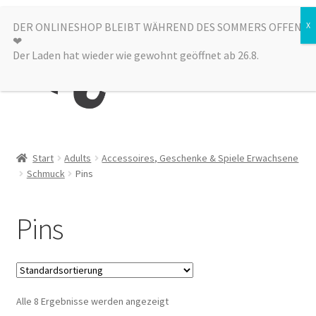
Zur
Zum
DER ONLINESHOP BLEIBT WÄHREND DES SOMMERS OFFEN
Menü
❤︎
Navigation
Inhalt
Der Laden hat wieder wie gewohnt geöffnet ab 26.8.
springen
springen
Kategorien
Start
Adults
Accessoires, Geschenke & Spiele Erwachsene
Schmuck
Pins
Alle Produkte
Sale
Pins
Laden
über uns
Alle 8 Ergebnisse werden angezeigt