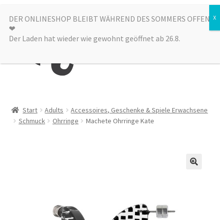
Zur
Zum
DER ONLINESHOP BLEIBT WÄHREND DES SOMMERS OFFEN
Menü
❤︎
Navigation
Inhalt
Der Laden hat wieder wie gewohnt geöffnet ab 26.8.
springen
springen
Kategorien
Start
Adults
Accessoires, Geschenke & Spiele Erwachsene
Schmuck
Ohrringe
Machete Ohrringe Kate
Alle Produkte
Sale
Laden
über uns