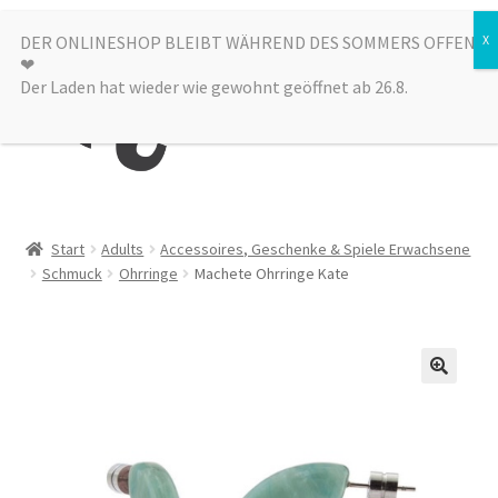
Zur
Zum
DER ONLINESHOP BLEIBT WÄHREND DES SOMMERS OFFEN
Menü
❤︎
Navigation
Inhalt
Der Laden hat wieder wie gewohnt geöffnet ab 26.8.
springen
springen
Kategorien
Start
Adults
Accessoires, Geschenke & Spiele Erwachsene
Schmuck
Ohrringe
Machete Ohrringe Kate
Alle Produkte
Sale
Laden
über uns