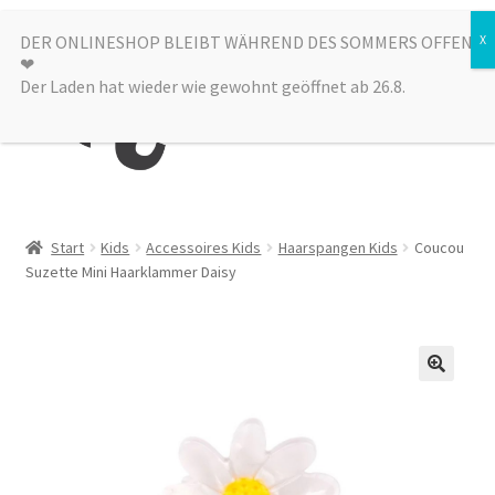
Zur
Zum
DER ONLINESHOP BLEIBT WÄHREND DES SOMMERS OFFEN
Menü
❤︎
Navigation
Inhalt
Der Laden hat wieder wie gewohnt geöffnet ab 26.8.
springen
springen
Kategorien
Start
Kids
Accessoires Kids
Haarspangen Kids
Coucou
Suzette Mini Haarklammer Daisy
Alle Produkte
Sale
Laden
über uns