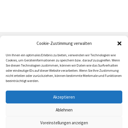
Cookie-Zustimmung verwalten
Um Ihnen ein optimales Erlebnis zu bieten, verwenden wir Technologien wie
Cookies, um Geräteinformationen zu speichern bzw. darauf zuzugreifen. Wenn
Sie diesen Technologien zustimmen, können wir Daten wie das Surfverhalten
oder eindeutige IDs auf dieser Website verarbeiten. Wenn Sie Ihre Zustimmung
AGB
Zahlung und Versand
Impressum
nicht erteilen oder zurückziehen, können bestimmte Merkmale und Funktionen
beeinträchtigt werden.
Akzeptieren
Ablehnen
trötrö 2026
Voreinstellungen anzeigen