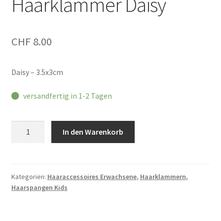
Haarklammer Daisy
CHF
8.00
Daisy – 3.5x3cm
versandfertig in 1-2 Tagen
Coucou
In den Warenkorb
Suzette
Mini
Haarklammer
Daisy
Kategorien:
Haaraccessoires Erwachsene
,
Haarklammern
,
Haarspangen Kids
Menge