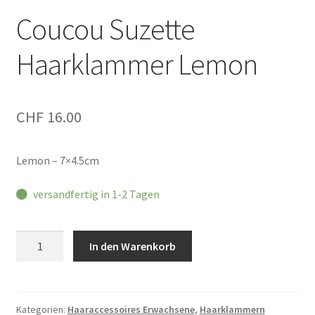
Coucou Suzette
Haarklammer Lemon
CHF
16.00
Lemon – 7×4.5cm
versandfertig in 1-2 Tagen
Coucou
In den Warenkorb
Suzette
Haarklammer
Lemon
Menge
Kategorien:
Haaraccessoires Erwachsene
,
Haarklammern