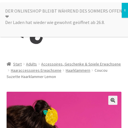
Zur
Zum
DER ONLINESHOP BLEIBT WÄHREND DES SOMMERS OFFEN
Menü
❤︎
Navigation
Inhalt
Der Laden hat wieder wie gewohnt geöffnet ab 26.8.
springen
springen
Kategorien
Start
Adults
Accessoires, Geschenke & Spiele Erwachsene
Haaraccessoires Erwachsene
Haarklammern
Coucou
Alle Produkte
Suzette Haarklammer Lemon
Sale
Laden
über uns