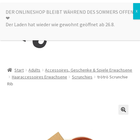
Zur
Zum
DER ONLINESHOP BLEIBT WÄHREND DES SOMMERS OFFEN
Menü
❤︎
Navigation
Inhalt
Der Laden hat wieder wie gewohnt geöffnet ab 26.8.
springen
springen
Kategorien
Start
Adults
Accessoires, Geschenke & Spiele Erwachsene
Haaraccessoires Erwachsene
Scrunchies
trötrö Scrunchie
Alle Produkte
Rib
Sale
Laden
über uns