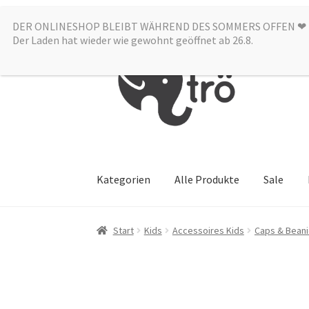
DER ONLINESHOP BLEIBT WÄHREND DES SOMMERS OFFEN ❤︎
Zur
Zum
Der Laden hat wieder wie gewohnt geöffnet ab 26.8.
Navigation
Inhalt
springen
springen
Kategorien
Alle Produkte
Sale
Start
Kids
Accessoires Kids
Caps & Bean