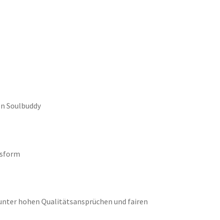
on Soulbuddy
ssform
 unter hohen Qualitätsansprüchen und fairen