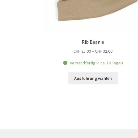
Rib Beanie
Preisspanne:
CHF
25.00
–
CHF
32.00
CHF 25.00
versandfertig in ca. 10 Tagen
bis
CHF 32.00
Dieses
Ausführung wählen
Produkt
weist
mehrere
Varianten
auf.
Die
Optionen
können
auf