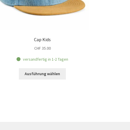
Cap Kids
CHF
35.00
versandfertig in 1-2 Tagen
Dieses
Ausführung wählen
Produkt
weist
mehrere
Varianten
auf.
Die
Optionen
können
auf