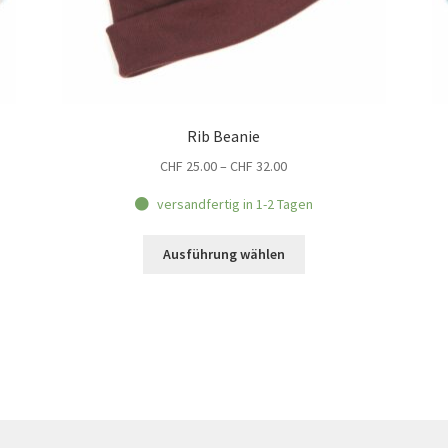
Rib Beanie
Preisspanne:
CHF
25.00
–
CHF
32.00
CHF 25.00
versandfertig in 1-2 Tagen
bis
CHF 32.00
Dieses
Ausführung wählen
Produkt
weist
mehrere
Varianten
auf.
Die
Optionen
können
auf