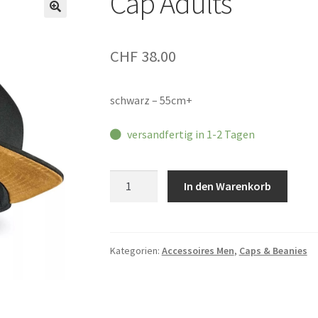
Cap Adults
CHF
38.00
schwarz – 55cm+
versandfertig in 1-2 Tagen
Cap
In den Warenkorb
Adults
Menge
Kategorien:
Accessoires Men
,
Caps & Beanies