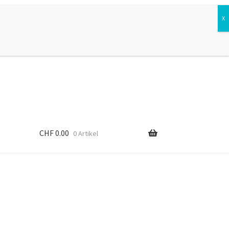
Suchen
Suchen
nach:
CHF
0.00
0 Artikel