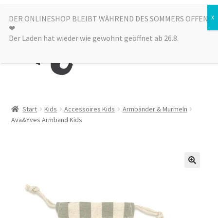
Zur
Zum
DER ONLINESHOP BLEIBT WÄHREND DES SOMMERS OFFEN
Menü
❤︎
Navigation
Inhalt
Der Laden hat wieder wie gewohnt geöffnet ab 26.8.
springen
springen
Kategorien
Start
Kids
Accessoires Kids
Armbänder & Murmeln
Ava&Yves Armband Kids
Alle Produkte
Sale
Laden
über uns