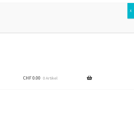
Suchen
Suchen
nach:
CHF
0.00
0 Artikel