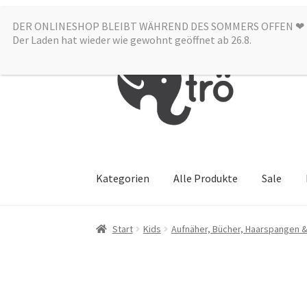
DER ONLINESHOP BLEIBT WÄHREND DES SOMMERS OFFEN ❤︎
Zur
Zum
Der Laden hat wieder wie gewohnt geöffnet ab 26.8.
Navigation
Inhalt
springen
springen
Kategorien
Alle Produkte
Sale
Start
Kids
Aufnäher, Bücher, Haarspangen &