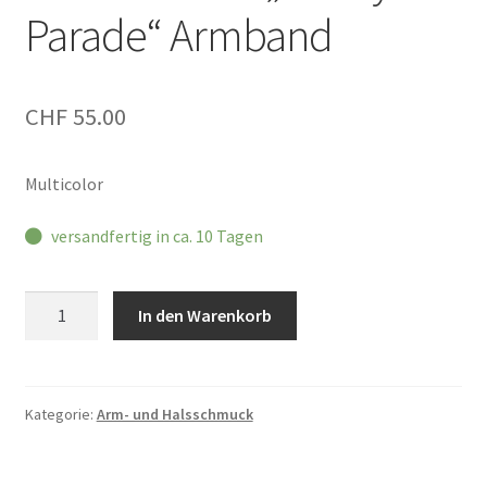
Parade“ Armband
CHF
55.00
Multicolor
versandfertig in ca. 10 Tagen
You
In den Warenkorb
are
loved
"Candy
Parade"
Kategorie:
Arm- und Halsschmuck
Armband
Menge