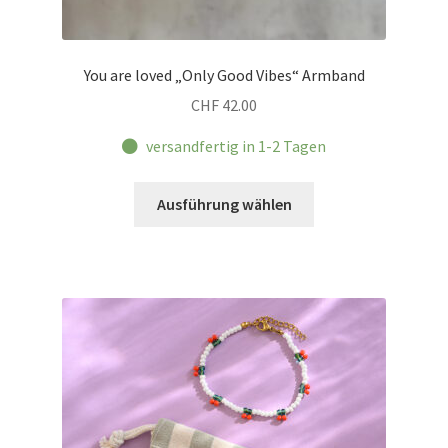
You are loved „Only Good Vibes“ Armband
CHF
42.00
versandfertig in 1-2 Tagen
Dieses
Ausführung wählen
Produkt
weist
mehrere
Varianten
auf.
Die
Optionen
können
auf
der