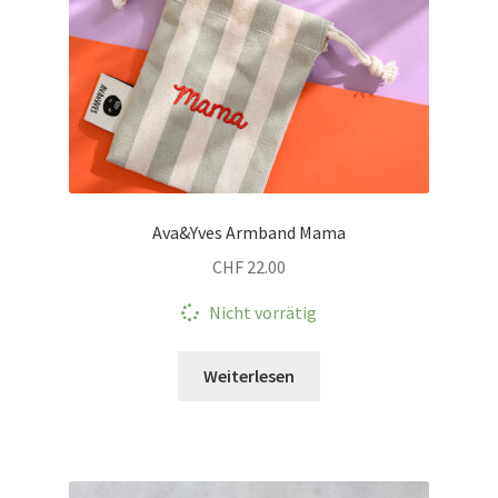
Produktseite
gewählt
werden
Ava&Yves Armband Mama
CHF
22.00
Nicht vorrätig
Weiterlesen