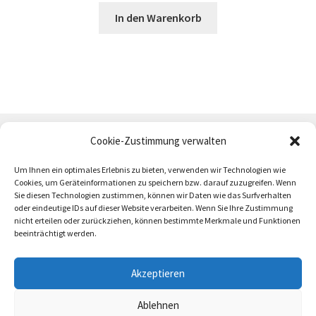
In den Warenkorb
Cookie-Zustimmung verwalten
Um Ihnen ein optimales Erlebnis zu bieten, verwenden wir Technologien wie
Cookies, um Geräteinformationen zu speichern bzw. darauf zuzugreifen. Wenn
Sie diesen Technologien zustimmen, können wir Daten wie das Surfverhalten
oder eindeutige IDs auf dieser Website verarbeiten. Wenn Sie Ihre Zustimmung
AGB
Zahlung und Versand
Impressum
nicht erteilen oder zurückziehen, können bestimmte Merkmale und Funktionen
beeinträchtigt werden.
Akzeptieren
Ablehnen
trötrö 2026