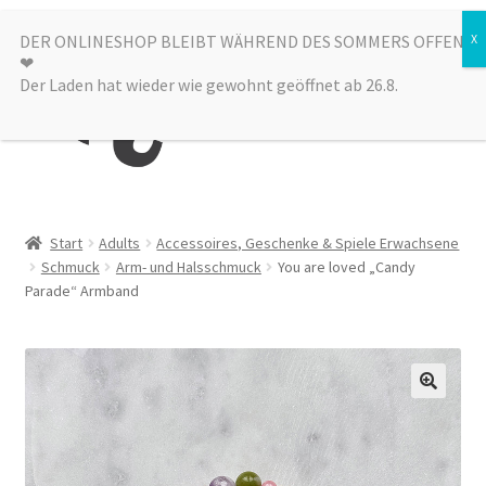
Zur
Zum
DER ONLINESHOP BLEIBT WÄHREND DES SOMMERS OFFEN
Menü
❤︎
Navigation
Inhalt
Der Laden hat wieder wie gewohnt geöffnet ab 26.8.
springen
springen
Kategorien
Start
Adults
Accessoires, Geschenke & Spiele Erwachsene
Schmuck
Arm- und Halsschmuck
You are loved „Candy
Alle Produkte
Parade“ Armband
Sale
Laden
über uns