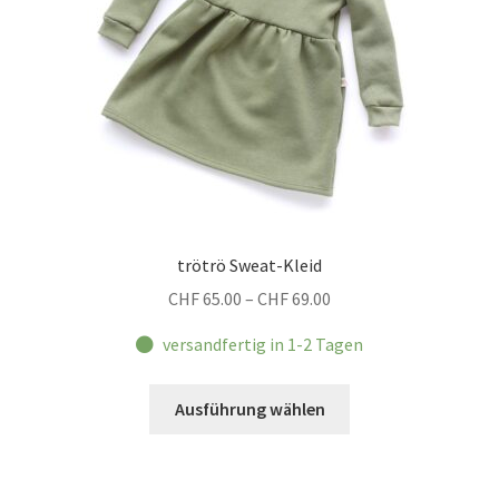
der
Produktseite
gewählt
werden
trötrö Sweat-Kleid
Preisspanne:
CHF
65.00
–
CHF
69.00
CHF 65.00
versandfertig in 1-2 Tagen
bis
CHF 69.00
Dieses
Ausführung wählen
Produkt
weist
mehrere