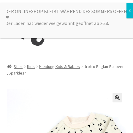
Zur
Zum
DER ONLINESHOP BLEIBT WÄHREND DES SOMMERS OFFEN
Menü
❤︎
Navigation
Inhalt
Der Laden hat wieder wie gewohnt geöffnet ab 26.8.
springen
springen
Kategorien
Start
Kids
Kleidung Kids & Babies
trötrö Raglan-Pullover
„Sparkles“
Alle Produkte
Sale
Laden
über uns