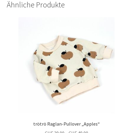
Ähnliche Produkte
trötrö Raglan-Pullover „Apples“
Preisspanne:
CHF
39.00
–
CHF
49.00