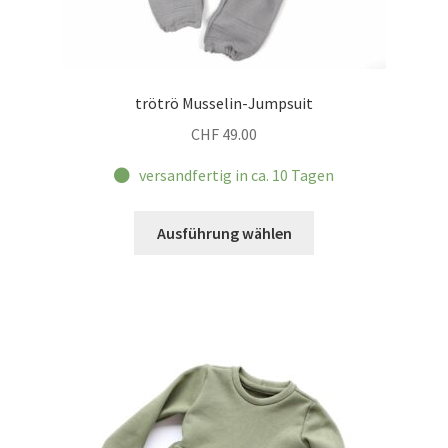
trötrö Musselin-Jumpsuit
CHF
49.00
versandfertig in ca. 10 Tagen
Dieses
Ausführung wählen
Produkt
weist
mehrere
Varianten
auf.
Die
Optionen
können
auf