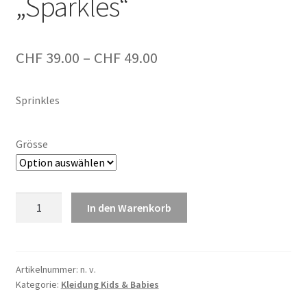
„Sparkles“
Preisspanne:
CHF
39.00
–
CHF
49.00
CHF 39.00
Sprinkles
bis
CHF 49.00
Grösse
trötrö
In den Warenkorb
Raglan-
Pullover
"Sparkles"
Menge
Artikelnummer:
n. v.
Kategorie:
Kleidung Kids & Babies