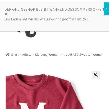
Zur
Zum
DER ONLINESHOP BLEIBT WÄHREND DES SOMMERS OFFEN
Menü
❤︎
Navigation
Inhalt
Der Laden hat wieder wie gewohnt geöffnet ab 26.8.
springen
springen
Kategorien
Start
Adults
Kleidung Women
trötrö ABC Sweater Women
Alle Produkte
Sale
Laden
über uns