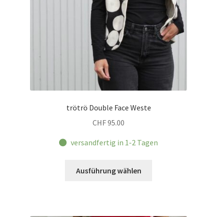
trötrö Double Face Weste
CHF
95.00
versandfertig in 1-2 Tagen
Dieses
Ausführung wählen
Produkt
weist
mehrere
Varianten