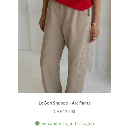
auf.
Die
Optionen
können
auf
der
Produktseite
gewählt
werden
Le Bon Shoppe – Arc Pants
CHF
139.00
versandfertig in 1-2 Tagen