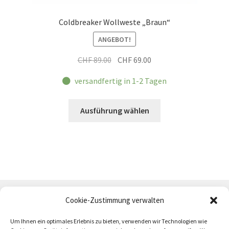
Coldbreaker Wollweste „Braun“
ANGEBOT!
Ursprünglicher
Aktueller
CHF
89.00
CHF
69.00
Preis
Preis
versandfertig in 1-2 Tagen
war:
ist:
CHF 89.00
CHF 69.00.
Dieses
Ausführung wählen
Produkt
weist
mehrere
Varianten
auf.
Die
Optionen
Cookie-Zustimmung verwalten
können
auf
Um Ihnen ein optimales Erlebnis zu bieten, verwenden wir Technologien wie