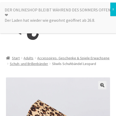
Zur
Zum
DER ONLINESHOP BLEIBT WÄHREND DES SOMMERS OFFEN
Menü
❤︎
Navigation
Inhalt
Der Laden hat wieder wie gewohnt geöffnet ab 26.8.
springen
springen
Kategorien
Start
Adults
Accessoires, Geschenke & Spiele Erwachsene
Schuh- und Brillenbänder
Sliwils Schuhbändel Leopard
Alle Produkte
Sale
Laden
über uns