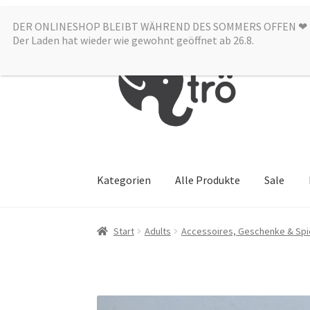
DER ONLINESHOP BLEIBT WÄHREND DES SOMMERS OFFEN ❤︎
Zur
Zum
Der Laden hat wieder wie gewohnt geöffnet ab 26.8.
Navigation
Inhalt
springen
springen
Kategorien
Alle Produkte
Sale
Start
Adults
Accessoires, Geschenke & Spi