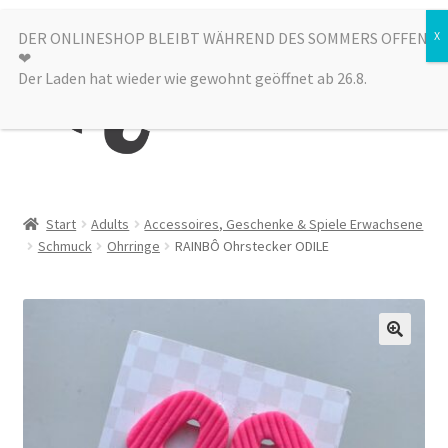
Zur
Zum
DER ONLINESHOP BLEIBT WÄHREND DES SOMMERS OFFEN
Menü
❤︎
Navigation
Inhalt
Der Laden hat wieder wie gewohnt geöffnet ab 26.8.
springen
springen
Kategorien
Start
Adults
Accessoires, Geschenke & Spiele Erwachsene
Schmuck
Ohrringe
RAINBÔ Ohrstecker ODILE
Alle Produkte
Sale
Laden
über uns