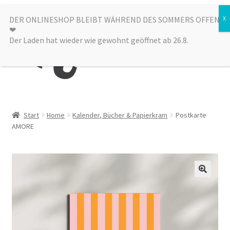
Zur
Zum
DER ONLINESHOP BLEIBT WÄHREND DES SOMMERS OFFEN
Menü
❤︎
Navigation
Inhalt
Der Laden hat wieder wie gewohnt geöffnet ab 26.8.
springen
springen
Kategorien
Start
Home
Kalender, Bücher & Papierkram
Postkarte
AMORE
Alle Produkte
Sale
Laden
über uns