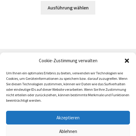
Dieses
Ausführung wählen
Produkt
weist
mehrere
Varianten
auf.
Die
Optionen
Cookie-Zustimmung verwalten
können
auf
Um Ihnen ein optimales Erlebnis zu bieten, verwenden wir Technologien wie
Cookies, um Geräteinformationen zu speichern bzw. darauf zuzugreifen. Wenn
der
Sie diesen Technologien zustimmen, können wir Daten wie das Surfverhalten
Produktseite
oder eindeutige IDs auf dieser Website verarbeiten. Wenn Sie Ihre Zustimmung
AGB
Zahlung und Versand
Impressum
gewählt
nicht erteilen oder zurückziehen, können bestimmte Merkmale und Funktionen
beeinträchtigt werden.
werden
Akzeptieren
Ablehnen
trötrö 2026