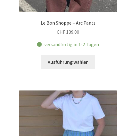
Le Bon Shoppe – Arc Pants
CHF
139.00
versandfertig in 1-2 Tagen
Dieses
Ausführung wählen
Produkt
weist
mehrere
Varianten
auf.
Die
Optionen
können
auf
der