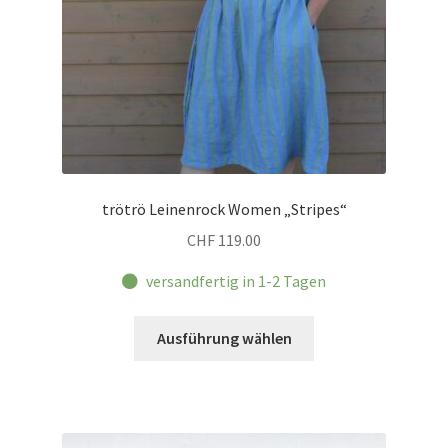
Produktseite
gewählt
werden
trötrö Leinenrock Women „Stripes“
CHF
119.00
versandfertig in 1-2 Tagen
Dieses
Ausführung wählen
Produkt
weist
mehrere
Varianten