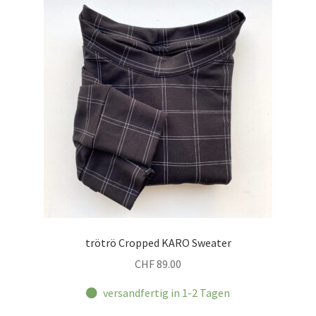
auf.
Die
Optionen
können
auf
der
Produktseite
gewählt
werden
trötrö Cropped KARO Sweater
CHF
89.00
versandfertig in 1-2 Tagen