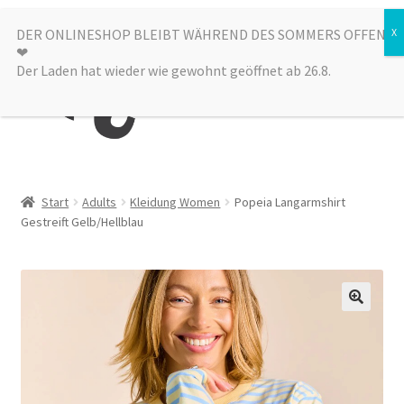
Zur
Zum
DER ONLINESHOP BLEIBT WÄHREND DES SOMMERS OFFEN
Menü
❤︎
Navigation
Inhalt
Der Laden hat wieder wie gewohnt geöffnet ab 26.8.
springen
springen
Kategorien
Start
Adults
Kleidung Women
Popeia Langarmshirt
Gestreift Gelb/Hellblau
Alle Produkte
Sale
Laden
über uns