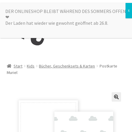
Zur
Zum
DER ONLINESHOP BLEIBT WÄHREND DES SOMMERS OFFEN
Menü
❤︎
Navigation
Inhalt
Der Laden hat wieder wie gewohnt geöffnet ab 26.8.
springen
springen
Kategorien
Start
Kids
Bücher, Geschenksets & Karten
Postkarte
Muriel
Alle Produkte
Sale
Laden
über uns