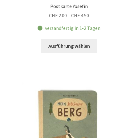
Postkarte Yosefin
Preisspanne:
CHF
2.00
–
CHF
4.50
CHF 2.00
versandfertig in 1-2 Tagen
bis
CHF 4.50
Dieses
Ausführung wählen
Produkt
weist
mehrere
Varianten
auf.
Die
Optionen
können
auf
der
Produktseite
gewählt