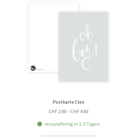
Postkarte Cleo
Preisspanne:
CHF
2.00
–
CHF
4.50
CHF 2.00
versandfertig in 1-2 Tagen
bis
CHF 4.50