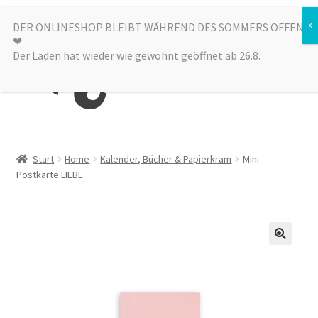
Zur
Zum
DER ONLINESHOP BLEIBT WÄHREND DES SOMMERS OFFEN
Menü
❤︎
Navigation
Inhalt
Der Laden hat wieder wie gewohnt geöffnet ab 26.8.
springen
springen
Kategorien
Start
Home
Kalender, Bücher & Papierkram
Mini
Postkarte LIEBE
Alle Produkte
Sale
Laden
über uns