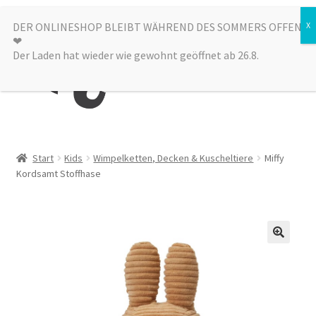
Zur
Zum
DER ONLINESHOP BLEIBT WÄHREND DES SOMMERS OFFEN
Menü
❤︎
Navigation
Inhalt
Der Laden hat wieder wie gewohnt geöffnet ab 26.8.
springen
springen
Kategorien
Start
Kids
Wimpelketten, Decken & Kuscheltiere
Miffy
Kordsamt Stoffhase
Alle Produkte
Sale
Laden
über uns