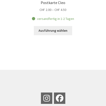
Postkarte Cleo
Preisspanne:
CHF
2.00
–
CHF
4.50
CHF 2.00
versandfertig in 1-2 Tagen
bis
CHF 4.50
Dieses
Ausführung wählen
Produkt
weist
mehrere
Varianten
auf.
Die
Optionen
können
auf
der
Produktseite
gewählt
werden