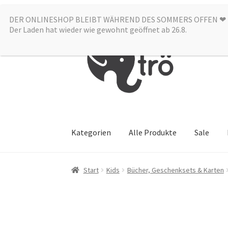
DER ONLINESHOP BLEIBT WÄHREND DES SOMMERS OFFEN ❤︎
Zur
Zum
Der Laden hat wieder wie gewohnt geöffnet ab 26.8.
Navigation
Inhalt
springen
springen
Kategorien
Alle Produkte
Sale
Start
Kids
Bücher, Geschenksets & Karten