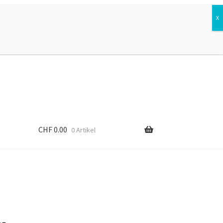
Suchen
Suchen
nach:
CHF
0.00
0 Artikel