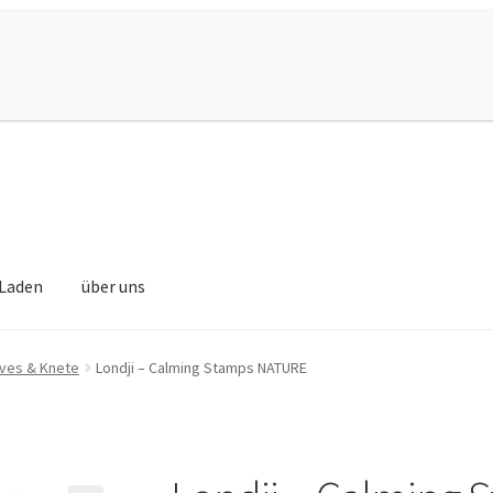
Laden
über uns
ives & Knete
Londji – Calming Stamps NATURE