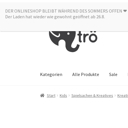
DER ONLINESHOP BLEIBT WÄHREND DES SOMMERS OFFEN ❤︎
Zur
Zum
Der Laden hat wieder wie gewohnt geöffnet ab 26.8.
Navigation
Inhalt
springen
springen
Kategorien
Alle Produkte
Sale
Start
Kids
Spielsachen & Kreatives
Kreat