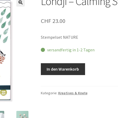
Londji – Calming
CHF
23.00
Stempelset NATURE
versandfertig in 1-2 Tagen
Londji
In den Warenkorb
-
Calming
Stamps
NATURE
Kategorie:
Kreatives & Knete
Menge