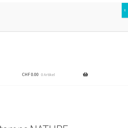
Suchen
Suchen
nach:
CHF
0.00
0 Artikel