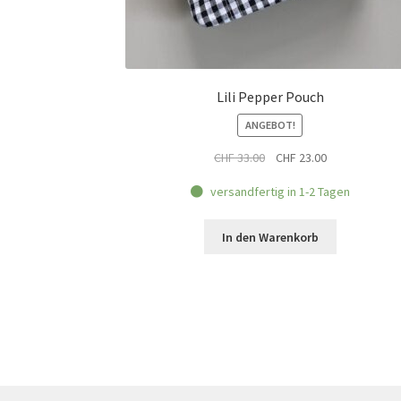
Lili Pepper Pouch
ANGEBOT!
Ursprünglicher
Aktueller
CHF
33.00
CHF
23.00
Preis
Preis
versandfertig in 1-2 Tagen
war:
ist:
CHF 33.00
CHF 23.00.
In den Warenkorb