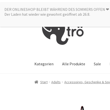
DER ONLINESHOP BLEIBT WÄHREND DES SOMMERS OFFEN ❤︎
Zur
Zum
Der Laden hat wieder wie gewohnt geöffnet ab 26.8.
Navigation
Inhalt
springen
springen
Kategorien
Alle Produkte
Sale
Start
Adults
Accessoires, Geschenke & Spi