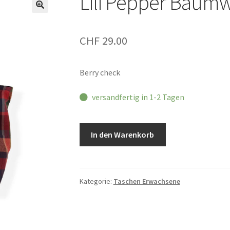
Lili Pepper Baumw
CHF
29.00
Berry check
versandfertig in 1-2 Tagen
Lili
In den Warenkorb
Pepper
Baumwolltasche
Menge
Kategorie:
Taschen Erwachsene