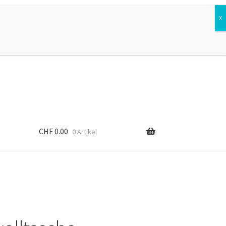
Suchen
Suchen
nach:
CHF
0.00
0 Artikel