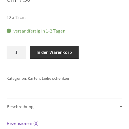
12 x 12cm
versandfertig in 1-2 Tagen
Klappkarte
In den Warenkorb
HAPPY
HEART
Menge
Kategorien:
Karten
,
Liebe schenken
Beschreibung
Rezensionen (0)