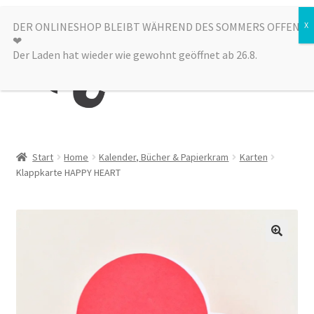
Zur
Zum
DER ONLINESHOP BLEIBT WÄHREND DES SOMMERS OFFEN
Menü
❤︎
Navigation
Inhalt
Der Laden hat wieder wie gewohnt geöffnet ab 26.8.
springen
springen
Kategorien
Start
Home
Kalender, Bücher & Papierkram
Karten
Klappkarte HAPPY HEART
Alle Produkte
Sale
Laden
über uns