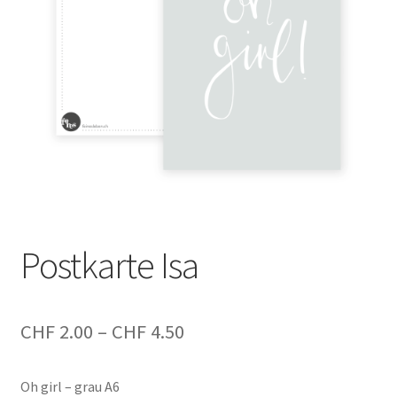
Postkarte Isa
Preisspanne:
CHF
2.00
–
CHF
4.50
CHF 2.00
Oh girl – grau A6
bis