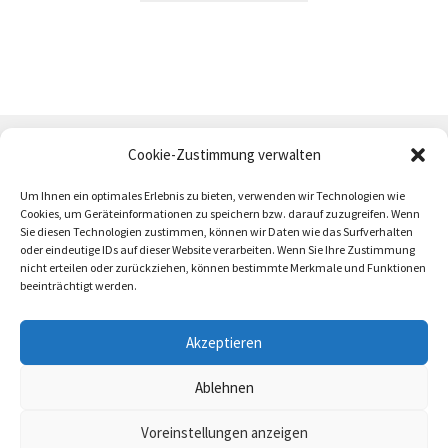
Cookie-Zustimmung verwalten
Um Ihnen ein optimales Erlebnis zu bieten, verwenden wir Technologien wie
Cookies, um Geräteinformationen zu speichern bzw. darauf zuzugreifen. Wenn
Sie diesen Technologien zustimmen, können wir Daten wie das Surfverhalten
oder eindeutige IDs auf dieser Website verarbeiten. Wenn Sie Ihre Zustimmung
AGB
Zahlung und Versand
Impressum
nicht erteilen oder zurückziehen, können bestimmte Merkmale und Funktionen
beeinträchtigt werden.
Akzeptieren
Ablehnen
trötrö 2026
Voreinstellungen anzeigen