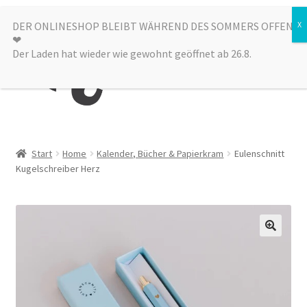
Zur
Zum
DER ONLINESHOP BLEIBT WÄHREND DES SOMMERS OFFEN
Menü
❤︎
Navigation
Inhalt
Der Laden hat wieder wie gewohnt geöffnet ab 26.8.
springen
springen
Kategorien
Start
Home
Kalender, Bücher & Papierkram
Eulenschnitt
Kugelschreiber Herz
Alle Produkte
Sale
Laden
über uns