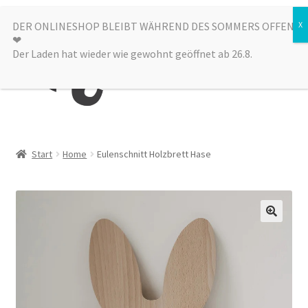
Zur
Zum
DER ONLINESHOP BLEIBT WÄHREND DES SOMMERS OFFEN
Menü
❤︎
Navigation
Inhalt
Der Laden hat wieder wie gewohnt geöffnet ab 26.8.
springen
springen
Kategorien
Start
Home
Eulenschnitt Holzbrett Hase
Alle Produkte
Sale
Laden
über uns