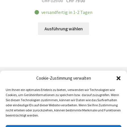
Ursprünglicher
Aktueller
CHF
129.00
CHF
79.00
Preis
Preis
versandfertig in 1-2 Tagen
war:
ist:
CHF 129.00
CHF 79.00.
Dieses
Ausführung wählen
Produkt
weist
mehrere
Varianten
auf.
Die
Optionen
Cookie-Zustimmung verwalten
können
auf
Um Ihnen ein optimales Erlebnis zu bieten, verwenden wir Technologien wie
Cookies, um Geräteinformationen zu speichern bzw. darauf zuzugreifen. Wenn
der
Sie diesen Technologien zustimmen, können wir Daten wie das Surfverhalten
Produktseite
oder eindeutige IDs auf dieser Website verarbeiten. Wenn Sie Ihre Zustimmung
AGB
Zahlung und Versand
Impressum
gewählt
nicht erteilen oder zurückziehen, können bestimmte Merkmale und Funktionen
beeinträchtigt werden.
werden